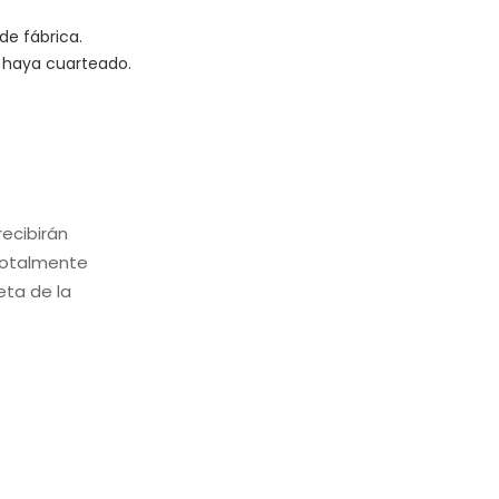
 de fábrica.
e haya cuarteado.
ecibirán
 totalmente
eta de la