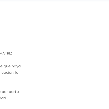
a MATRIZ
de que haya
icación, lo
o por parte
dad.