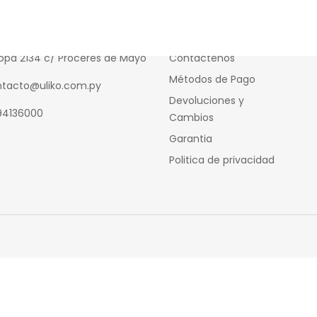
cto
Información
opa 2134 c/ Próceres de Mayo
Contáctenos
Métodos de Pago
tacto@uliko.com.py
Devoluciones y
94136000
Cambios
Garantia
Politica de privacidad