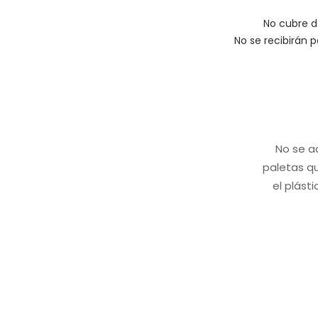
No cubre de
No se recibirán 
No se a
paletas qu
el plást