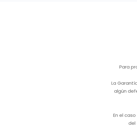
Para pr
La Garantía
algún defe
En el caso
del