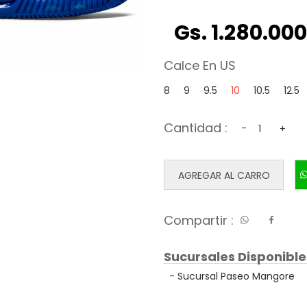
Gs. 1.280.000
Calce En US
8
9
9.5
10
10.5
12.5
Cantidad :
-
+
AGREGAR AL CARRO
Compartir :
Sucursales Disponible
- Sucursal Paseo Mangore