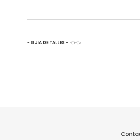
- GUIA DE TALLES -
👈👈
Conta