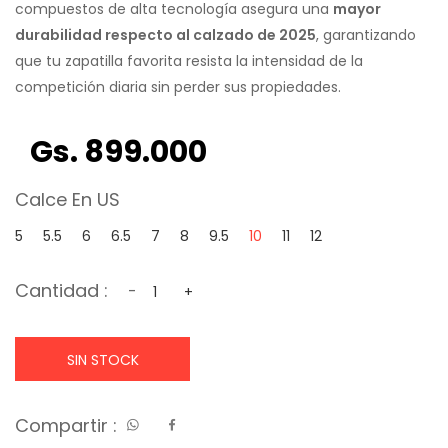
compuestos de alta tecnología asegura una
mayor
durabilidad respecto al calzado de 2025
, garantizando
que tu zapatilla favorita resista la intensidad de la
competición diaria sin perder sus propiedades.
Gs. 899.000
Calce En US
5
5.5
6
6.5
7
8
9.5
10
11
12
Cantidad :
-
+
SIN STOCK
Compartir :