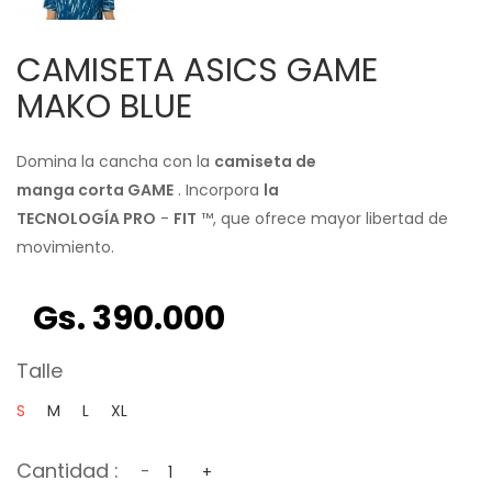
CAMISETA ASICS GAME
MAKO BLUE
Domina la cancha con la
camiseta
de
manga
corta
GAME
. Incorpora
la
TECNOLOGÍA
PRO
-
FIT
™, que ofrece mayor libertad de
movimiento.
Gs. 390.000
Talle
S
M
L
XL
Cantidad :
-
+