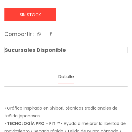
SIN STOCK
Compartir :
Sucursales Disponible
Detalle
• Gráfico inspirado en Shibori, técnicas tradicionales de
teñido japonesas
•
TECNOLOGÍA
PRO
-
FIT
™ • Ayuda a mejorar la libertad de
movimiento • Secado rápido • Tejido de punto cómodo •